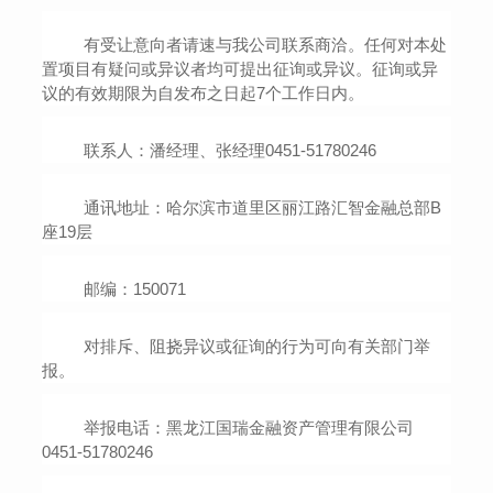
有受让意向者请速与我公司联系商洽。任何对本处
置项目有疑问或异议者均可提出征询或异议。征询或异
议的有效期限为自发布之日起
7个工作日内。
联系人：
潘
经理、
张
经理
0451-51780246
通讯地址：
哈尔滨市道里区丽江路汇智金融总部
B
座
19
层
邮编：
150071
对排斥、阻挠异议或征询的行为可向有关部门举
报。
举报电话：黑龙江国瑞金融资产管理有限公司
0451-51780246