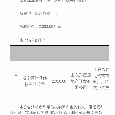
所在地：
山东省济宁市
债权
本金
：
2,000.00
万元
资产清单如下：
山东兴唐房
1
山东兴唐房
济宁市市中
济宁新时代经
2,000.00
地产开发有
层）
、
12
层
贸有限公司
限公司
商业房产提
本公告清单所列示债权
实际
产生的利息、迟延履行
金
利息
、实现债权的费用
以
相关合同和生效法律文书
为