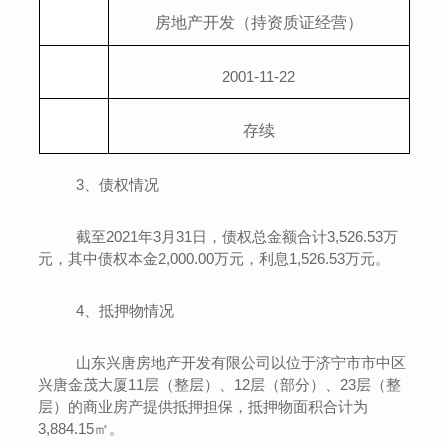
房地产开发（持资质证经营）
2001-11-22
存续
3
、
债权情况
截至
2021
年
3
月
31
日，债权总金额合计
3,526.53
万
元，其中债权本金
2,000.00
万元，利息
1,526.53
万元。
4
、
抵押物情况
山东兴唐房地产开发有限公司以位于
济宁市市中区
兴唐金茂大厦
11
层（整层）
、12
层（
部分
）
、23
层（整
层）
的商业房产提供抵押担保，抵押物面积合计为
3,884.15
㎡。